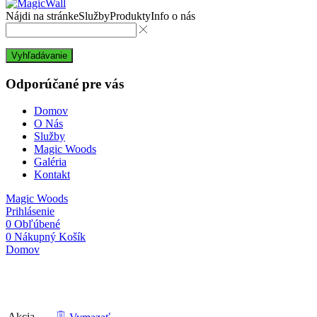
Nájdi na stránke
Služby
Produkty
Info o nás
Vyhľadávanie
Odporúčané pre vás
Domov
O Nás
Služby
Magic Woods
Galéria
Kontakt
Magic Woods
Prihlásenie
0
Obľúbené
0
Nákupný Košík
Domov
Porovnať
Akcia