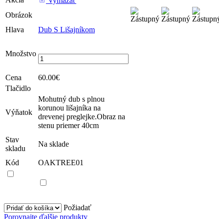
Vymazať
Obrázok
Hlava
Dub S Lišajníkom
množstvo Dub S
Lišajníkom
Množstvo
Cena
60.00
€
Tlačidlo
Mohutný dub s plnou
korunou lišajníka na
Výňatok
drevenej preglejke.Obraz na
stenu priemer 40cm
Stav
Na sklade
skladu
Kód
OAKTREE01
Vybrať
všetko
Požiadať
Porovnajte ďalšie produkty