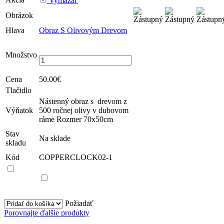
Vymazať
Obrázok
Hlava
Obraz S Olivovým Drevom
množstvo Obraz S
Olivovým Drevom
Množstvo
Cena
50.00
€
Tlačidlo
Nástenný obraz s drevom z
Výňatok
500 ročnej olivy v dubovom
ráme Rozmer 70x50cm
Stav
Na sklade
skladu
Kód
COPPERCLOCK02-1
Vybrať
všetko
Požiadať
Porovnajte ďalšie produkty