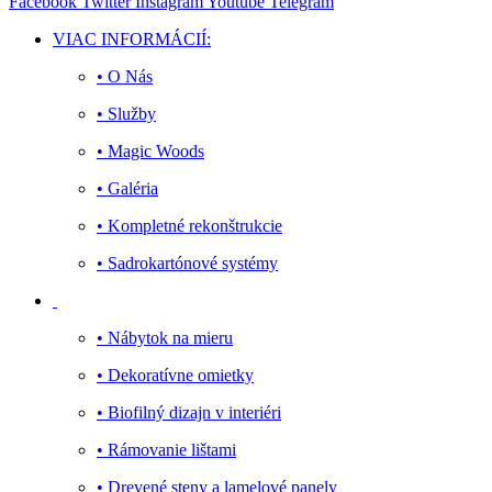
Facebook
Twitter
Instagram
Youtube
Telegram
VIAC INFORMÁCIÍ:
• O Nás
• Služby
• Magic Woods
• Galéria
• Kompletné rekonštrukcie
• Sadrokartónové systémy
• Nábytok na mieru
• Dekoratívne omietky
• Biofilný dizajn v interiéri
• Rámovanie lištami
• Drevené steny a lamelové panely