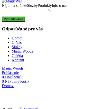
Nájdi na stránke
Služby
Produkty
Info o nás
Vyhľadávanie
Odporúčané pre vás
Domov
O Nás
Služby
Magic Woods
Galéria
Kontakt
Magic Woods
Prihlásenie
0
Obľúbené
0
Nákupný Košík
Domov
Porovnať
Akcia