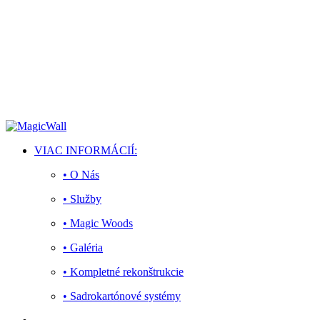
Facebook
Twitter
Instagram
Youtube
Telegram
VIAC INFORMÁCIÍ:
• O Nás
• Služby
• Magic Woods
• Galéria
• Kompletné rekonštrukcie
• Sadrokartónové systémy