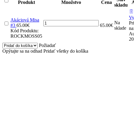
Produkt
Množstvo
Cena
A
skladu
Vy
Akáciová Misa
množstvo
Na
Pr
#3
65.00
€
65.00
€
Akáciová
sklade
na
Kód Produktu:
Misa
Au
ROCKMOSS05
#3
20
Požiadať
Opýtajte sa na odhad
Pridať všetky do košíka