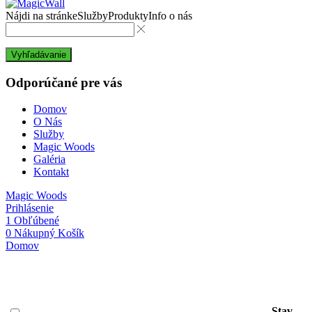
Nájdi na stránke
Služby
Produkty
Info o nás
Vyhľadávanie
Odporúčané pre vás
Domov
O Nás
Služby
Magic Woods
Galéria
Kontakt
Magic Woods
Prihlásenie
1
Obľúbené
0
Nákupný Košík
Domov
Wishlist
Stav