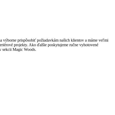
 sa výborne prispôsobiť požiadavkám našich klientov a máme veľmi
teriérové projekty. Ako ďalšie poskytujeme ručne vyhotovené
c v sekcii Magic Woods.