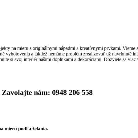
rojekty na mieru s originálnymi nápadmi a kreatívnymi prvkami. Vieme
xné vyhotovenia a taktiež nemáme problém zrealizovať už navrhnuté in
emnite si svoj interiér našimi doplnkami a dekoráciami. Dozviete sa via
? Zavolajte nám:
0948 206 558
na mieru podľa želania.