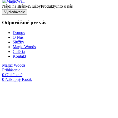
Nájdi na stránke
Služby
Produkty
Info o nás
Vyhľadávanie
Odporúčané pre vás
Domov
O Nás
Služby
Magic Woods
Galéria
Kontakt
Magic Woods
Prihlásenie
0
Obľúbené
0
Nákupný Košík