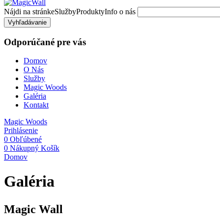
Nájdi na stránke
Služby
Produkty
Info o nás
Vyhľadávanie
Odporúčané pre vás
Domov
O Nás
Služby
Magic Woods
Galéria
Kontakt
Magic Woods
Prihlásenie
0
Obľúbené
0
Nákupný Košík
Domov
Galéria
Magic Wall