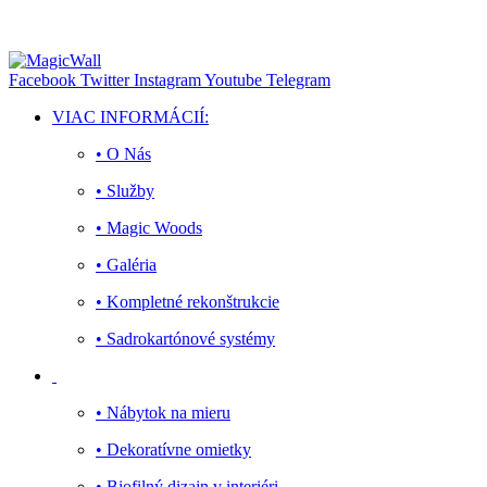
Facebook
Twitter
Instagram
Youtube
Telegram
VIAC INFORMÁCIÍ:
• O Nás
• Služby
• Magic Woods
• Galéria
• Kompletné rekonštrukcie
• Sadrokartónové systémy
• Nábytok na mieru
• Dekoratívne omietky
• Biofilný dizajn v interiéri