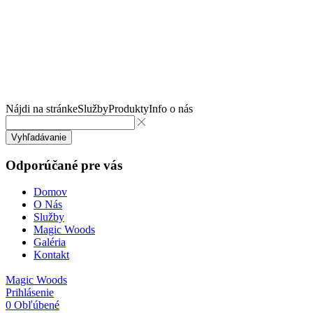
Nájdi na stránke
Služby
Produkty
Info o nás
Vyhľadávanie
Odporúčané pre vás
Domov
O Nás
Služby
Magic Woods
Galéria
Kontakt
Magic Woods
Prihlásenie
0
Obľúbené