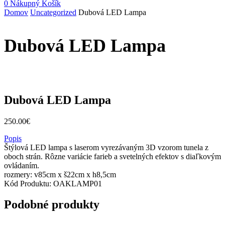
0
Nákupný Košík
Domov
Uncategorized
Dubová LED Lampa
Dubová LED Lampa
Dubová LED Lampa
250.00
€
Popis
Štýlová LED lampa s laserom vyrezávaným 3D vzorom tunela z
oboch strán. Rôzne variácie farieb a svetelných efektov s diaľkovým
ovládaním.
rozmery: v85cm x š22cm x h8,5cm
Kód Produktu:
OAKLAMP01
Podobné produkty