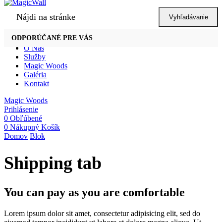
Nájdi na stránke
Vyhľadávanie
ODPORÚČANÉ PRE VÁS
Domov
O Nás
Služby
Magic Woods
Galéria
Kontakt
Magic Woods
Prihlásenie
0
Obľúbené
0
Nákupný Košík
Domov
Blok
Shipping tab
You can pay as you are comfortable
Lorem ipsum dolor sit amet, consectetur adipisicing elit, sed do