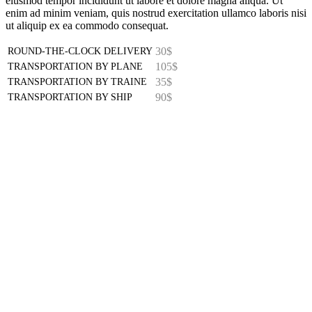
eiusmod tempor incididunt ut labore et dolore magna aliqua. Ut
enim ad minim veniam, quis nostrud exercitation ullamco laboris nisi
ut aliquip ex ea commodo consequat.
30$
ROUND-THE-CLOCK DELIVERY
105$
TRANSPORTATION BY PLANE
35$
TRANSPORTATION BY TRAINE
90$
TRANSPORTATION BY SHIP