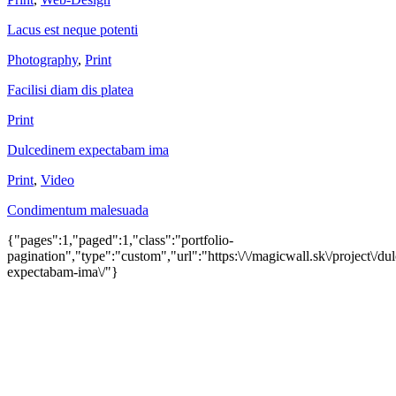
Lacus est neque potenti
Photography
,
Print
Facilisi diam dis platea
Print
Dulcedinem expectabam ima
Print
,
Video
Condimentum malesuada
{"pages":1,"paged":1,"class":"portfolio-
pagination","type":"custom","url":"https:\/\/magicwall.sk\/project\/d
expectabam-ima\/"}