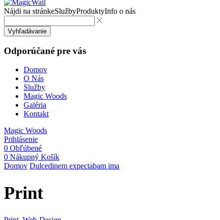
Nájdi na stránke
Služby
Produkty
Info o nás
Vyhľadávanie
Odporúčané pre vás
Domov
O Nás
Služby
Magic Woods
Galéria
Kontakt
Magic Woods
Prihlásenie
0
Obľúbené
0
Nákupný Košík
Domov
Dulcedinem expectabam ima
Print
Print
,
Web-Design