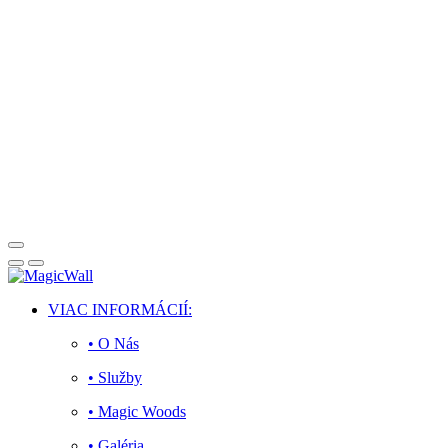
Facebook
Twitter
Instagram
Youtube
Telegram
VIAC INFORMÁCIÍ:
• O Nás
• Služby
• Magic Woods
• Galéria