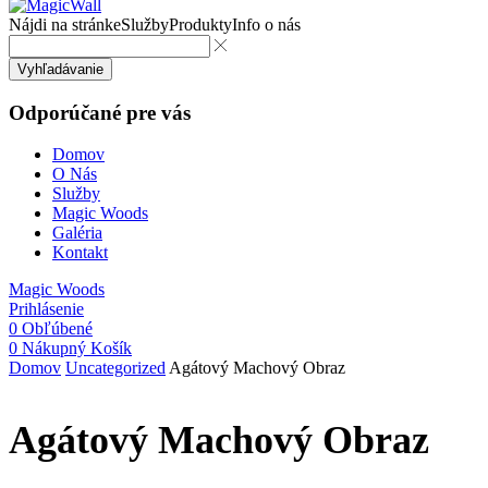
Nájdi na stránke
Služby
Produkty
Info o nás
Vyhľadávanie
Odporúčané pre vás
Domov
O Nás
Služby
Magic Woods
Galéria
Kontakt
Magic Woods
Prihlásenie
0
Obľúbené
0
Nákupný Košík
Domov
Uncategorized
Agátový Machový Obraz
Agátový Machový Obraz