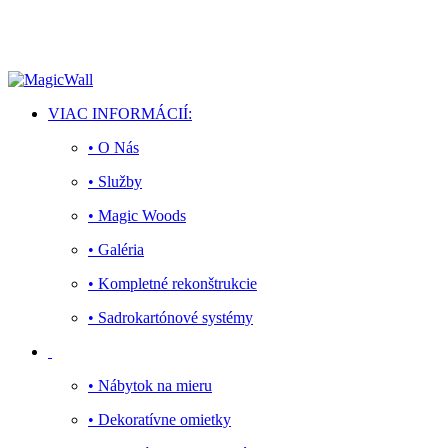
Facebook
Twitter
Instagram
Youtube
Telegram
VIAC INFORMÁCIÍ:
• O Nás
• Služby
• Magic Woods
• Galéria
• Kompletné rekonštrukcie
• Sadrokartónové systémy
• Nábytok na mieru
• Dekoratívne omietky