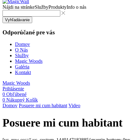
Nájdi na stránke
Služby
Produkty
Info o nás
Vyhľadávanie
Odporúčané pre vás
Domov
O Nás
Služby
Magic Woods
Galéria
Kontakt
Magic Woods
Prihlásenie
0
Obľúbené
0
Nákupný Košík
Domov
Posuere mi cum habitant
Video
Posuere mi cum habitant
[vc_row css=“.vc_custom_1449147183885{margin-bottom: 0px