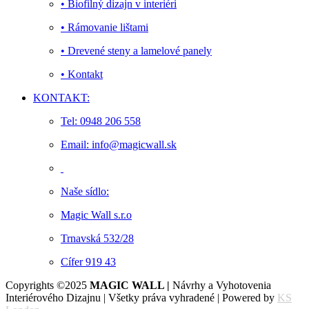
• Biofilný dizajn v interiéri
• Rámovanie lištami
• Drevené steny a lamelové panely
• Kontakt
KONTAKT:
Tel: 0948 206 558
Email: info@magicwall.sk
Naše sídlo:
Magic Wall s.r.o
Trnavská 532/28
Cífer 919 43
Copyrights ©2025
MAGIC WALL |
Návrhy a Vyhotovenia
Interiérového Dizajnu | Všetky práva vyhradené | Powered by
KS