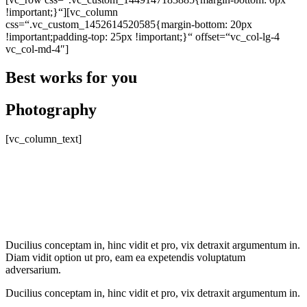
!important;}“][vc_column
css=“.vc_custom_1452614520585{margin-bottom: 20px
!important;padding-top: 25px !important;}“ offset=“vc_col-lg-4
vc_col-md-4″]
Best works for you
Photography
[vc_column_text]
Pro labitur iracundia ad, albucius intellegam.
Diam vidit option ut pro, eam ea expetendis
voluptatum adversarium.
Ducilius conceptam in, hinc vidit et pro, vix detraxit argumentum in.
Diam vidit option ut pro, eam ea expetendis voluptatum
adversarium.
Ducilius conceptam in, hinc vidit et pro, vix detraxit argumentum in.