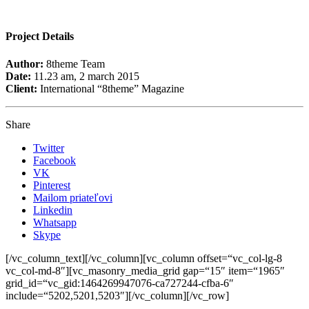
Project Details
Author:
8theme Team
Date:
11.23 am, 2 march 2015
Client:
International “8theme” Magazine
Share
Twitter
Facebook
VK
Pinterest
Mailom priateľovi
Linkedin
Whatsapp
Skype
[/vc_column_text][/vc_column][vc_column offset=“vc_col-lg-8
vc_col-md-8″][vc_masonry_media_grid gap=“15″ item=“1965″
grid_id=“vc_gid:1464269947076-ca727244-cfba-6″
include=“5202,5201,5203″][/vc_column][/vc_row]